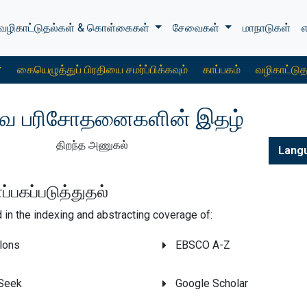
வழிகாட்டுதல்கள் & கொள்கைகள்
சேவைகள்
மாநாடுகள்
கையெழுத்துப் பிரதியை சமர்ப்பிக்கவும்
காப்பகம்
வழிகாட்டுத
்துவ பரிசோதனைகளின் இதழ்
திறந்த அணுகல்
Lang
்பகப்படுத்துதல்
ed in the indexing and abstracting coverage of:
lons
EBSCO A-Z
Seek
Google Scholar