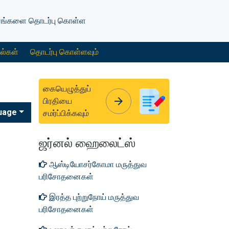
எங்களை தொடர்பு கொள்ள
ல்கள்
தொடர்பு கொள்ளவும்
கையெழுத்துப்
arrow_forward
arrow_forward
பிரதியை
uage
சமர்ப்பிக்கவும்
ஜர்னல் ஹைலைட்ஸ்
ஆஸ்டியோசர்கோமா மருத்துவ
பரிசோதனைகள்
இரத்த புற்றுநோய் மருத்துவ
பரிசோதனைகள்