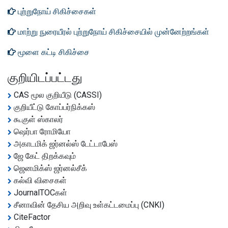
புற்றுநோய் சிகிச்சைகள்
மாற்று நுரையீரல் புற்றுநோய் சிகிச்சையில் முன்னேற்றங்கள்
மூளை கட்டி சிகிச்சை
குறியிடப்பட்டது
CAS மூல குறியீடு (CASSI)
குறியீட்டு கோப்பர்நிக்கஸ்
கூகுள் ஸ்காலர்
ஷெர்பா ரோமியோ
அகாடமிக் ஜர்னல்ஸ் டேட்டாபேஸ்
ஜே கேட் திறக்கவும்
ஜெனமிக்ஸ் ஜர்னல்சீக்
கல்வி விசைகள்
JournalTOCகள்
சீனாவின் தேசிய அறிவு உள்கட்டமைப்பு (CNKI)
CiteFactor