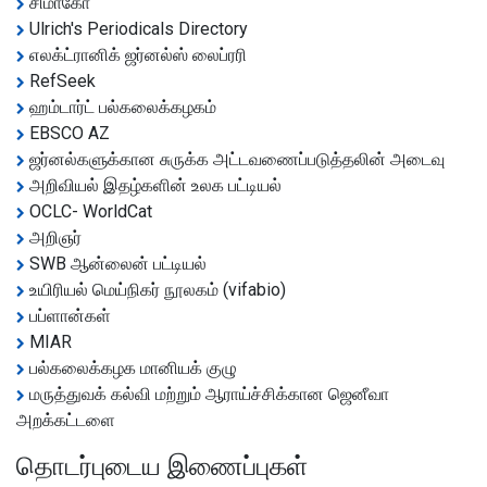
சிமாகோ
Ulrich's Periodicals Directory
எலக்ட்ரானிக் ஜர்னல்ஸ் லைப்ரரி
RefSeek
ஹம்டார்ட் பல்கலைக்கழகம்
EBSCO AZ
ஜர்னல்களுக்கான சுருக்க அட்டவணைப்படுத்தலின் அடைவு
அறிவியல் இதழ்களின் உலக பட்டியல்
OCLC- WorldCat
அறிஞர்
SWB ஆன்லைன் பட்டியல்
உயிரியல் மெய்நிகர் நூலகம் (vifabio)
பப்ளான்கள்
MIAR
பல்கலைக்கழக மானியக் குழு
மருத்துவக் கல்வி மற்றும் ஆராய்ச்சிக்கான ஜெனீவா
அறக்கட்டளை
தொடர்புடைய இணைப்புகள்