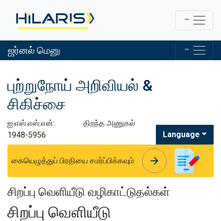
ஜர்னல் மெனு
புற்றுநோய் அறிவியல் &
சிகிச்சை
ஐ.எஸ்.எஸ்.என்:
திறந்த அணுகல்
Language
1948-5956
arrow_forward
arrow_forward
கையெழுத்துப் பிரதியை சமர்ப்பிக்கவும்
சிறப்பு வெளியீடு வழிகாட்டுதல்கள்
சிறப்பு வெளியீடு