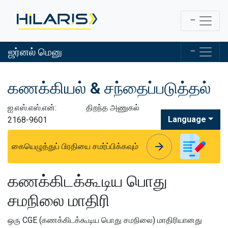
ஜர்னல் மெனு
கணக்கியல் & சந்தைப்படுத்தல்
ஐ.எஸ்.எஸ்.என்:
திறந்த அணுகல்
Language
2168-9601
arrow_forward
arrow_forward
கையெழுத்துப் பிரதியை சமர்ப்பிக்கவும்
கணக்கிடக்கூடிய பொது
சமநிலை மாதிரி
ஒரு CGE (கணக்கிடக்கூடிய பொது சமநிலை) மாதிரியானது