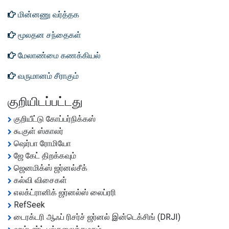
மின்னணு வர்த்தக
மூலதன சந்தைகள்
மேலாண்மை கணக்கியல்
வருமானம் சீராகும்
குறியிடப்பட்டது
குறியீட்டு கோப்பர்நிக்கஸ்
கூகுள் ஸ்காலர்
ஷெர்பா ரோமியோ
ஜே கேட் திறக்கவும்
ஜெனமிக்ஸ் ஜர்னல்சீக்
கல்வி விசைகள்
எலக்ட்ரானிக் ஜர்னல்ஸ் லைப்ரரி
RefSeek
டைரக்டரி ஆஃப் ரிசர்ச் ஜர்னல் இன்டெக்சிங் (DRJI)