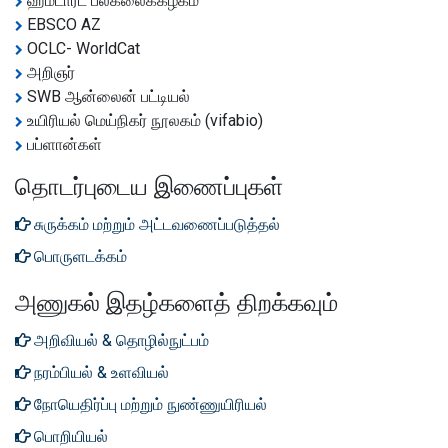
ஹம்டார்ட் பல்கலைக்கழகம்
EBSCO AZ
OCLC- WorldCat
அறிஞர்
SWB ஆன்லைன் பட்டியல்
உயிரியல் மெய்நிகர் நூலகம் (vifabio)
பப்ளான்கள்
தொடர்புடைய இணைப்புகள்
சுருக்கம் மற்றும் அட்டவணைப்படுத்தல்
பொருளடக்கம்
அணுகல் இதழ்களைத் திறக்கவும்
அறிவியல் & தொழில்நுட்பம்
நரம்பியல் & உளவியல்
நோயெதிர்ப்பு மற்றும் நுண்ணுயிரியல்
பொறியியல்